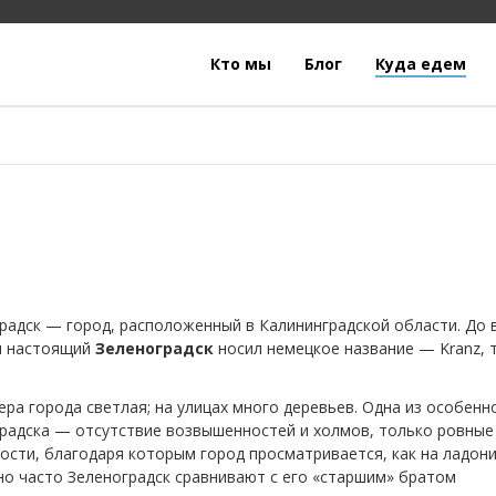
Кто мы
Блог
Куда едем
радск — город, расположенный в Калининградской области. До 
и настоящий
Зеленоградск
носил немецкое название — Kranz, 
.
ра города светлая; на улицах много деревьев. Одна из особенн
радска — отсутствие возвышенностей и холмов, только ровные
ости, благодаря которым город просматривается, как на ладони
о часто Зеленоградск сравнивают с его «старшим» братом