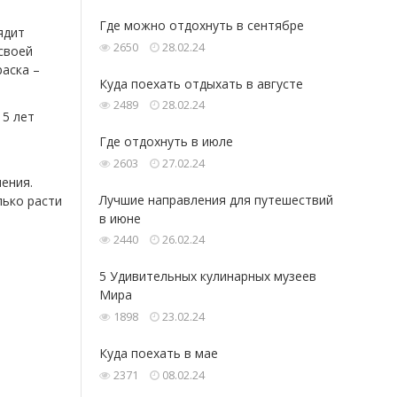
Где можно отдохнуть в сентябре
ядит
2650
28.02.24
своей
раска –
Куда поехать отдыхать в августе
2489
28.02.24
15 лет
Где отдохнуть в июле
2603
27.02.24
ения.
Лучшие направления для путешествий
лько расти
в июне
2440
26.02.24
5 Удивительных кулинарных музеев
Мира
1898
23.02.24
Куда поехать в мае
2371
08.02.24