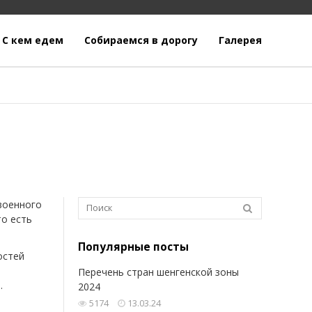
С кем едем
Собираемся в дорогу
Галерея
военного
то есть
Популярные посты
остей
Перечень стран шенгенской зоны
.
2024
5174
13.03.24