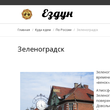
Главная
Куда едем
По России
Зеленоградск
Зеленоградск
Зеленог
времен
«венок»
Атмосфе
Зеленог
поверхн
Довольн