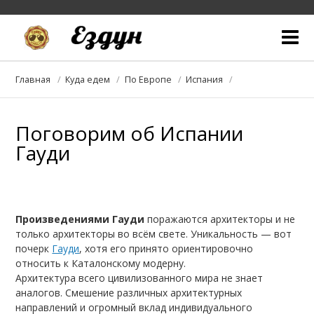
Кто мы
Главная
Куда едем
По Европе
Испания
Блог
Поговорим об Испании
Куда едем
Гауди
С кем едем
Собираемся в дорогу
Произведениями Гауди
поражаются архитекторы и не
Галерея
только архитекторы во всём свете. Уникальность — вот
почерк
Гауди
, хотя его принято ориентировочно
относить к Каталонскому модерну.
Архитектура всего цивилизованного мира не знает
аналогов. Смешение различных архитектурных
направлений и огромный вклад индивидуального