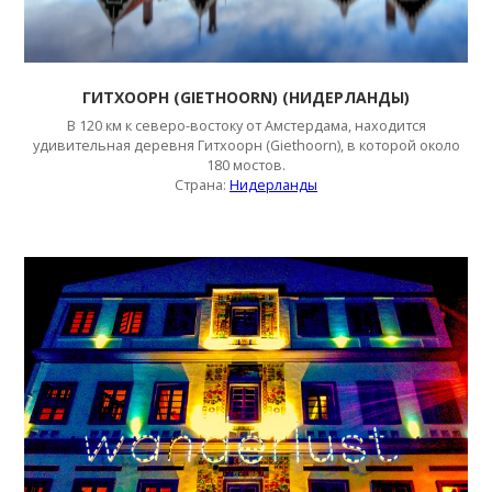
ГИТХООРН (GIETHOORN) (НИДЕРЛАНДЫ)
В 120 км к северо-востоку от Амстердама, находится
удивительная деревня
Гитхоорн (Giethoorn)
, в которой около
180 мостов.
Страна:
Нидерланды