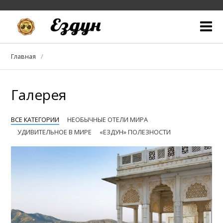
Кто мы
Главная
Блог
Галерея
Куда едем
С кем едем
ВСЕ КАТЕГОРИИ
НЕОБЫЧНЫЕ ОТЕЛИ МИРА
УДИВИТЕЛЬНОЕ В МИРЕ
«ЕЗДУН» ПОЛЕЗНОСТИ
Собираемся в дорогу
Галерея