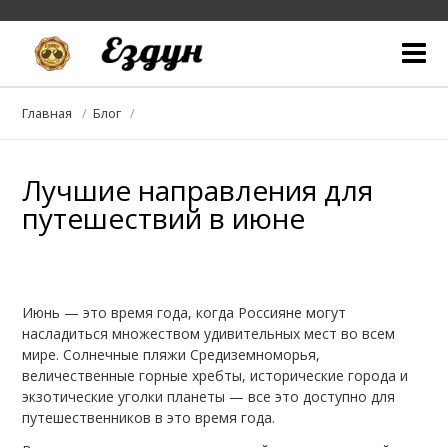
Кто мы
Главная
Блог
Блог
Лучшие направления для
Куда едем
путешествий в июне
С кем едем
Собираемся в дорогу
Июнь — это время года, когда Россияне могут
Галерея
насладиться множеством удивительных мест во всем
мире. Солнечные пляжи Средиземноморья,
величественные горные хребты, исторические города и
экзотические уголки планеты — все это доступно для
путешественников в это время года.