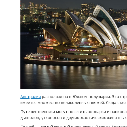
Австралия
расположена в Южном полушарии. Эта стран
имеется множество великолепных пляжей. Сюда съезж
Путешественники могут посетить зоопарки и национал
дьяволов, утконосов и других экзотических животных
Сидней — самый крупный и популярный город Австрал