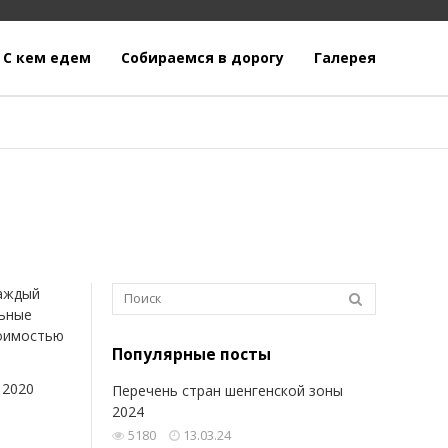
С кем едем
Собираемся в дорогу
Галерея
каждый
льные
тоимостью
Популярные посты
 2020
Перечень стран шенгенской зоны
2024
5180
13.03.24