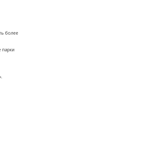
ть более
е парки
.