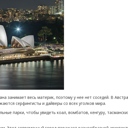
а занимает весь материк, поэтому у нее нет соседей. В Австр
аются серфингисты и дайверы со всех уголков мира.
ьные парки, чтобы увидеть коал, вомбатов, кенгуру, тасмански
.
ии. Этот современный город поражает разнообразной архитект